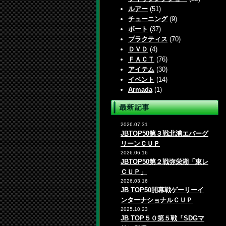
ルアー
(51)
チューニング
(9)
ボート
(37)
プラクティス
(70)
ＤＶＤ
(4)
ＦＡＣＴ
(76)
アイテム
(30)
イベント
(14)
Armada
(1)
2026.07.31
JBTOP50第３戦北浦エバーグ
リーンＣＵＰ
2026.06.16
JBTOP50第２戦弥栄湖「東レ
ＣＵＰ」
2026.03.16
JB TOP50開幕戦ゲーリーイ
ンターナショナルＣＵＰ
2025.10.23
JB TOP５０第５戦「SDGマ