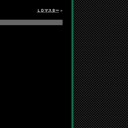
ＬＤマスター
»