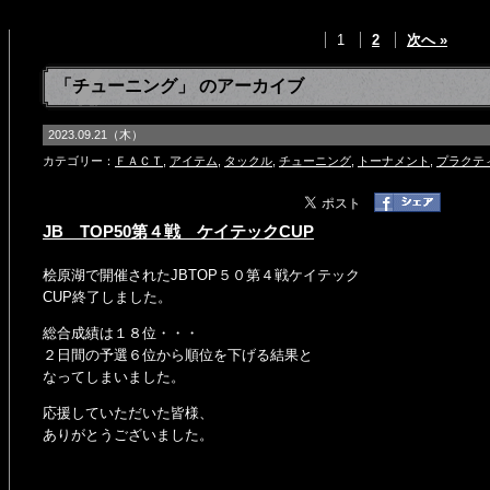
1
2
次へ »
「チューニング」 のアーカイブ
2023.09.21（木）
カテゴリー：
ＦＡＣＴ
,
アイテム
,
タックル
,
チューニング
,
トーナメント
,
プラクテ
JB TOP50第４戦 ケイテックCUP
桧原湖で開催されたJBTOP５０第４戦ケイテック
CUP終了しました。
総合成績は１８位・・・
２日間の予選６位から順位を下げる結果と
なってしまいました。
応援していただいた皆様、
ありがとうございました。