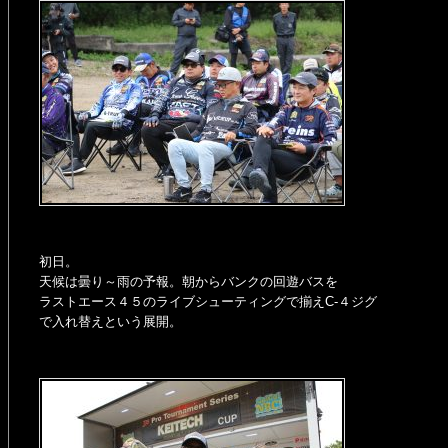
初日。
天候は曇り～雨の予報。朝からバンクの回遊バスを
ラストエース４５のライブシューティングで揃えC‐４ジグ
で入れ替えという展開。