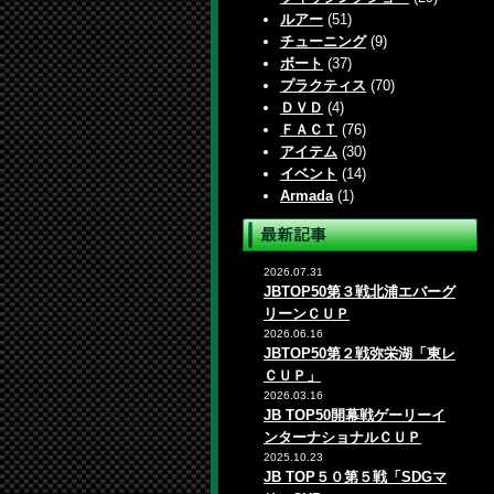
ルアー
(51)
チューニング
(9)
ボート
(37)
プラクティス
(70)
ＤＶＤ
(4)
ＦＡＣＴ
(76)
アイテム
(30)
イベント
(14)
Armada
(1)
2026.07.31
JBTOP50第３戦北浦エバーグ
リーンＣＵＰ
2026.06.16
JBTOP50第２戦弥栄湖「東レ
ＣＵＰ」
2026.03.16
JB TOP50開幕戦ゲーリーイ
ンターナショナルＣＵＰ
2025.10.23
JB TOP５０第５戦「SDGマ