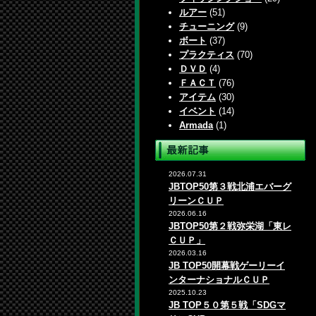
ルアー
(51)
チューニング
(9)
ボート
(37)
プラクティス
(70)
ＤＶＤ
(4)
ＦＡＣＴ
(76)
アイテム
(30)
イベント
(14)
Armada
(1)
2026.07.31
JBTOP50第３戦北浦エバーグ
リーンＣＵＰ
2026.06.16
JBTOP50第２戦弥栄湖「東レ
ＣＵＰ」
2026.03.16
JB TOP50開幕戦ゲーリーイ
ンターナショナルＣＵＰ
2025.10.23
JB TOP５０第５戦「SDGマ