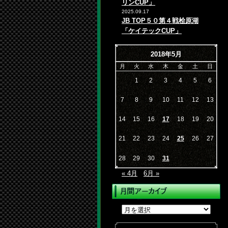
リンCUP」
2025.09.17
JB TOP５０第４戦桧原湖
「ケイテックCUP」
2018年5月
月
火
水
木
金
土
日
1
2
3
4
5
6
7
8
9
10
11
12
13
14
15
16
17
18
19
20
21
22
23
24
25
26
27
28
29
30
31
« 4月
6月 »