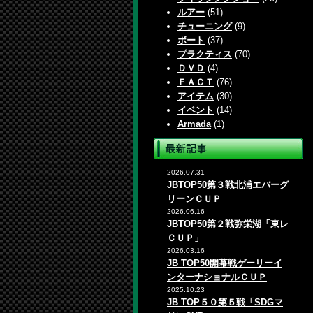
ルアー
(51)
チューニング
(9)
ボート
(37)
プラクティス
(70)
ＤＶＤ
(4)
ＦＡＣＴ
(76)
アイテム
(30)
イベント
(14)
Armada
(1)
2026.07.31
JBTOP50第３戦北浦エバーグ
リーンＣＵＰ
2026.06.16
JBTOP50第２戦弥栄湖「東レ
ＣＵＰ」
2026.03.16
JB TOP50開幕戦ゲーリーイ
ンターナショナルＣＵＰ
2025.10.23
JB TOP５０第５戦「SDGマ