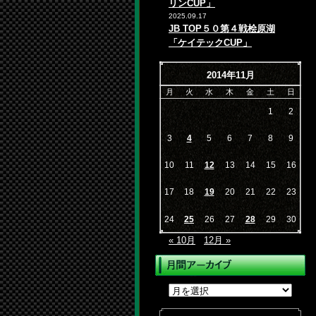
リンCUP」
2025.09.17
JB TOP５０第４戦桧原湖
「ケイテックCUP」
2014年11月
月
火
水
木
金
土
日
1
2
3
4
5
6
7
8
9
10
11
12
13
14
15
16
17
18
19
20
21
22
23
24
25
26
27
28
29
30
« 10月
12月 »