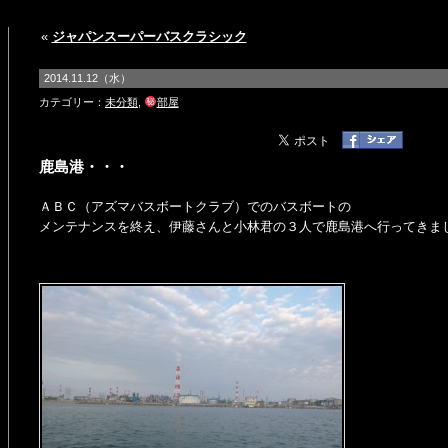
«
ジャパンスーパーバスクラシック
2014.11.12（水）
カテゴリー：
未分類
,
部屋
鹿島港・・・
ＡＢＣ（アズマバスボートクラブ）でのバスボートの
メンテナンスを終え、伊藤さんと小林君の３人で鹿島港へ行ってきま