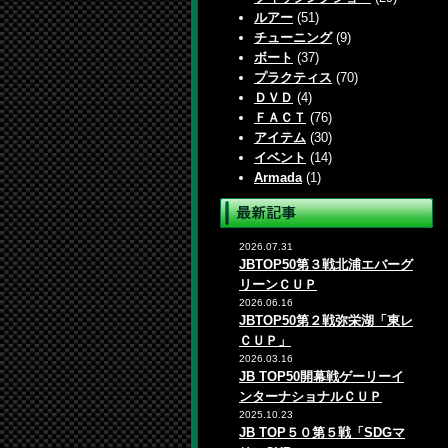
ルアー
(51)
チューニング
(9)
ボート
(37)
プラクティス
(70)
ＤＶＤ
(4)
ＦＡＣＴ
(76)
アイテム
(30)
イベント
(14)
Armada
(1)
2026.07.31
JBTOP50第３戦北浦エバーグ
リーンＣＵＰ
2026.06.16
JBTOP50第２戦弥栄湖「東レ
ＣＵＰ」
2026.03.16
JB TOP50開幕戦ゲーリーイ
ンターナショナルＣＵＰ
2025.10.23
JB TOP５０第５戦「SDGマ