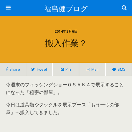
福島健ブログ
2014年2月6日
搬入作業？
Share
Tweet
Pin
Mail
SMS
今週末のフィッシングショーＯＳＡＫＡで展示すること
になった「秘密の部屋」。
今日は道具類やタックルを展示ブース「もう一つの部
屋」へ搬入してきました。