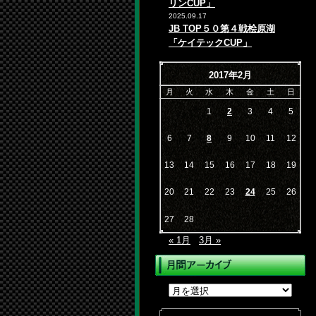
リンCUP」
2025.09.17
JB TOP５０第４戦桧原湖
「ケイテックCUP」
2017年2月
月
火
水
木
金
土
日
1
2
3
4
5
6
7
8
9
10
11
12
13
14
15
16
17
18
19
20
21
22
23
24
25
26
27
28
« 1月
3月 »