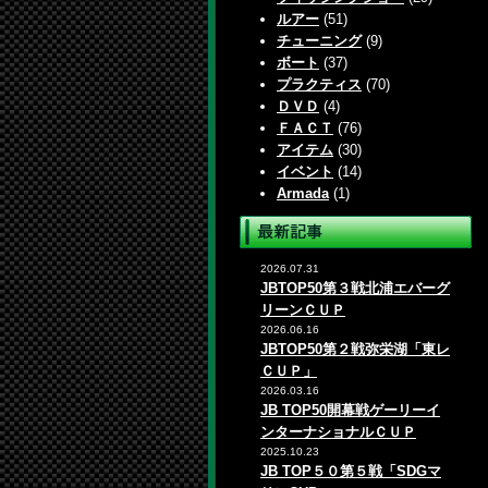
ルアー
(51)
チューニング
(9)
ボート
(37)
プラクティス
(70)
ＤＶＤ
(4)
ＦＡＣＴ
(76)
アイテム
(30)
イベント
(14)
Armada
(1)
2026.07.31
JBTOP50第３戦北浦エバーグ
リーンＣＵＰ
2026.06.16
JBTOP50第２戦弥栄湖「東レ
ＣＵＰ」
2026.03.16
JB TOP50開幕戦ゲーリーイ
ンターナショナルＣＵＰ
2025.10.23
JB TOP５０第５戦「SDGマ