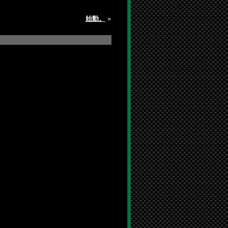
始動。
»